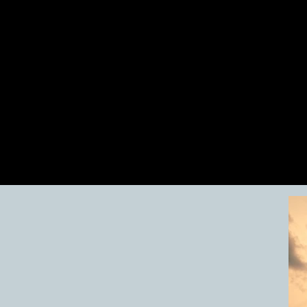
ミニバン / スポーツカー / 軽
大阪のチェイスカンパニー 
特選中古車からオールメーカ
Dressup Custom