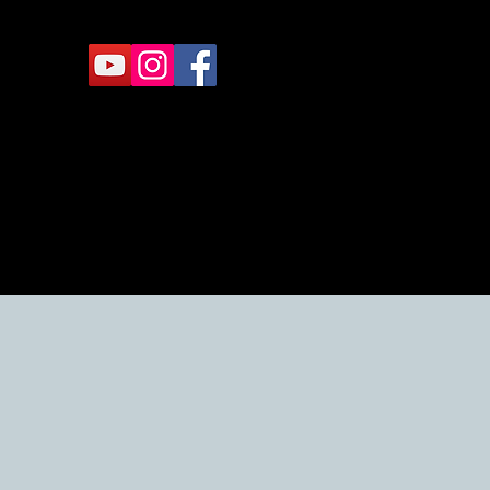
ら
ださい。
チェイスカンパニー
☎ 06-6796-0900
大阪市平野区加美北8-13-19
して
もス
るサ
昨
お願