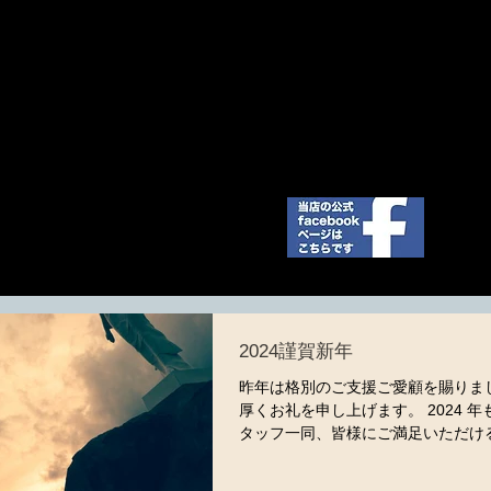
四 / SUV / セダン / の ドレスアップカー＆カスタムカーな
自社オリジナルエアロパーツブランド「アフェクション」
ー新車コンプリートカー販売までお気軽にお問い合わせく
 Total Car Shop
2024謹賀新年
昨年は格別のご支援ご愛顧を賜りま
厚くお礼を申し上げます。 2024 年
タッフ一同、皆様にご満足いただけ
ービスを心がける所存です。 何卒、
年同様のご愛顧を賜わりますように