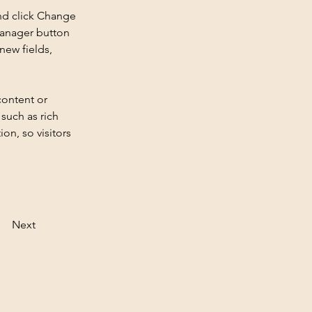
nd click Change 
Manager button 
new fields, 
content or 
such as rich 
on, so visitors 
Next