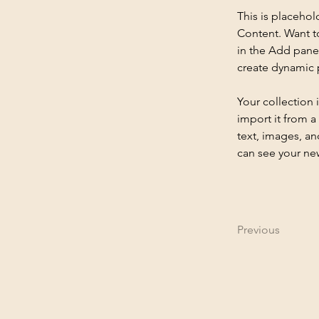
This is placehol
Content. Want t
in the Add panel
create dynamic
Your collection 
import it from a
text, images, an
can see your new
Previous