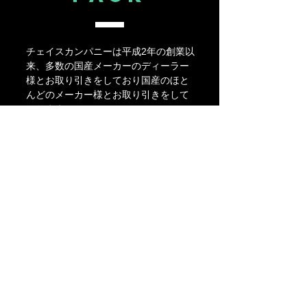
チェイスカンパニーは平成2年の創業以
来、多数の国産メーカーのディーラー
様とお取り引きをしており国産のほと
んどのメーカー様とお取り引きをして
おります
培った実績により大幅なコストパフォ
ーマンスを実現しました
チェイスカンパニーとしてお客様に喜
んでいただける価格設定が実現したの
です！
complete
PACK